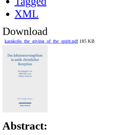
Tagged
XML
Download
karakolis_the_giving_of_the_spirit.pdf
185 KB
Abstract: