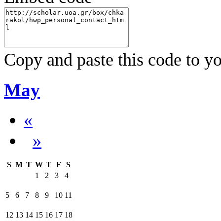
Copy and paste this code to yo
May
«
»
S
M
T
W
T
F
S
1
2
3
4
5
6
7
8
9
10
11
12
13
14
15
16
17
18