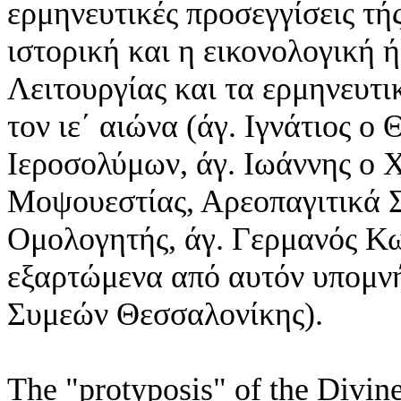
ερμηνευτικές προσεγγίσεις τή
ιστορική και η εικονολογική 
Λειτουργίας και τα ερμηνευτι
τον ιε΄ αιώνα (άγ. Ιγνάτιος ο
Ιεροσολύμων, άγ. Ιωάννης ο
Μοψουεστίας, Αρεοπαγιτικά 
Ομολογητής, άγ. Γερμανός Κω
εξαρτώμενα από αυτόν υπομνή
Συμεών Θεσσαλονίκης).
The "protyposis" of the Divin