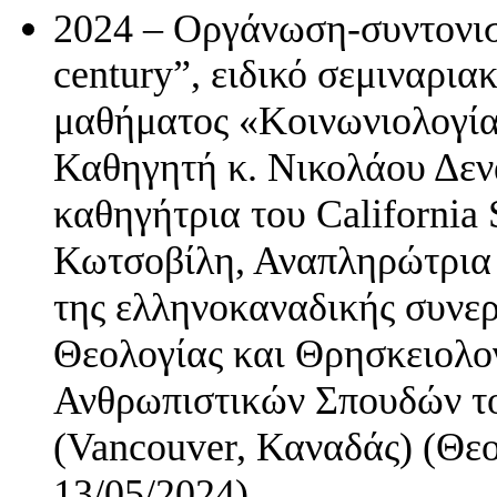
2024 – Οργάνωση-συντονισμό
century”, ειδικό σεμιναρια
μαθήματος «Κοινωνιολογία
Καθηγητή κ. Νικολάου Δενα
καθηγήτρια του California S
Κωτσοβίλη, Αναπληρώτρια 
της ελληνοκαναδικής συνε
Θεολογίας και Θρησκειολο
Ανθρωπιστικών Σπουδών το
(Vancouver, Καναδάς) (Θε
13/05/2024).