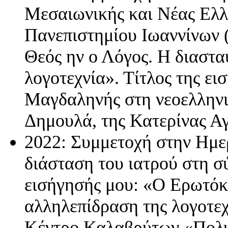
Μεσαιωνικής και Νέας Ελλ
Πανεπιστημίου Ιωαννίνων 
Θεός ην ο Λόγος. Η διαστα
λογοτεχνία». Τίτλος της ε
Μαγδαληνής στη νεοελληνι
Δημουλά, της Κατερίνας Α
2022: Συμμετοχή στην Ημε
διάσταση του ιατρού στη σ
εισήγησής μου: «Ο Ερωτόκ
αλληλεπίδραση της λογοτεχν
Κέντρο Καλαβρύτων «Πολυ