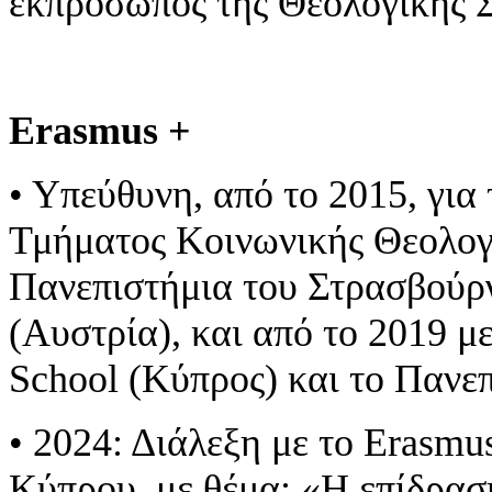
εκπρόσωπος της Θεολογικής Σ
Erasmus +
• Υπεύθυνη, από το 2015, γι
Τμήματος Κοινωνικής Θεολογί
Πανεπιστήμια του Στρασβούργ
(Αυστρία), και από το 2019 μ
School (Κύπρος) και το Πανε
• 2024: Διάλεξη με το Erasm
Κύπρου, με θέμα: «Η επίδραση