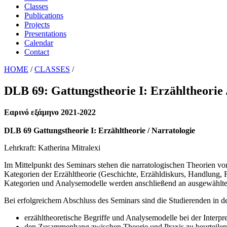
Classes
Publications
Projects
Presentations
Calendar
Contact
HOME
/
CLASSES
/
DLB 69: Gattungstheorie I: Erzähltheorie 
Εαρινό εξάμηνο 2021-2022
DLB 69 Gattungstheorie I: Erzähltheorie / Narratologie
Lehrkraft: Katherina Mitralexi
Im Mittelpunkt des Seminars stehen die narratologischen Theorien v
Kategorien der Erzähltheorie (Geschichte, Erzähldiskurs, Handlung, R
Kategorien und Analysemodelle werden anschließend an ausgewählten
Bei erfolgreichem Abschluss des Seminars sind die Studierenden in d
erzähltheoretische Begriffe und Analysemodelle bei der Interp
den Zusammenhang zwischen Theorie und Praxis zu beurteilen