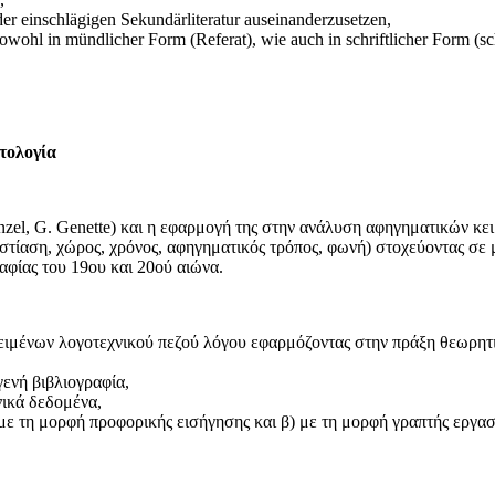
 der einschlägigen Sekundärliteratur auseinanderzusetzen,
ohl in mündlicher Form (Referat), wie auch in schriftlicher Form (schr
τολογία
anzel, G. Genette) και η εφαρμογή της στην ανάλυση αφηγηματικών κε
 εστίαση, χώρος, χρόνος, αφηγηματικός τρόπος, φωνή) στοχεύοντας 
αφίας του 19ου και 20ού αιώνα.
ειμένων λογοτεχνικού πεζού λόγου εφαρμόζοντας στην πράξη θεωρητι
ενή βιβλιογραφία,
νικά δεδομένα,
με τη μορφή προφορικής εισήγησης και β) με τη μορφή γραπτής εργασί