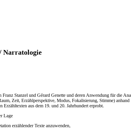
/ Narratologie
on Franz Stanzel und Gérard Genette und deren Anwendung für die Ana
aum, Zeit, Erzählperspektive, Modus, Fokalisierung, Stimme) anhand th
 Erzähltexten aus dem 19. und 20. Jahrhundert erprobt.
er Lage
retation erzählender Texte anzuwenden,
,