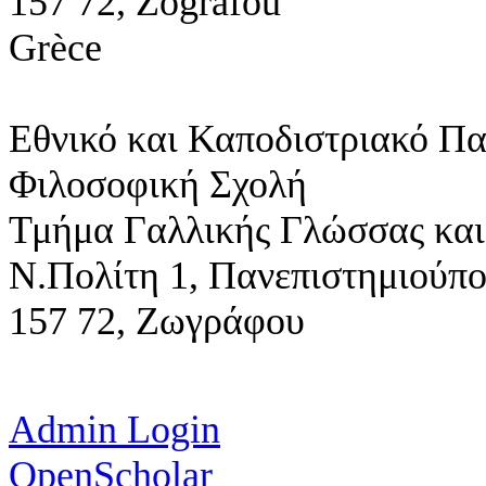
157 72, Zografou
Grèce
Εθνικό και Καποδιστριακό Π
Φιλοσοφική Σχολή
Τμήμα Γαλλικής Γλώσσας και
Ν.Πολίτη 1,
Πανεπιστημιούπ
157 72, Ζωγράφου
Admin Login
OpenScholar