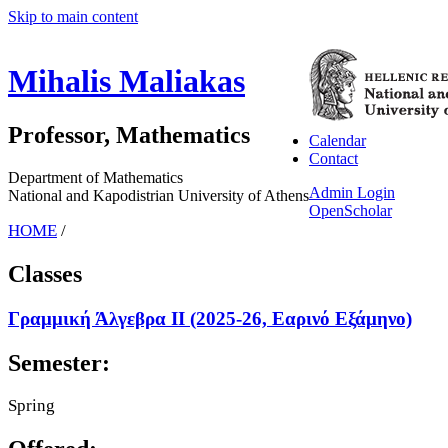
Skip to main content
Mihalis Maliakas
Professor, Mathematics
Calendar
Contact
Department of Mathematics
Admin Login
National and Kapodistrian University of Athens
OpenScholar
HOME
/
Classes
Γραμμική Άλγεβρα ΙΙ (2025-26, Εαρινό Εξάμηνο)
Semester:
Spring