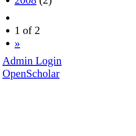
1 of 2
»
Admin Login
OpenScholar