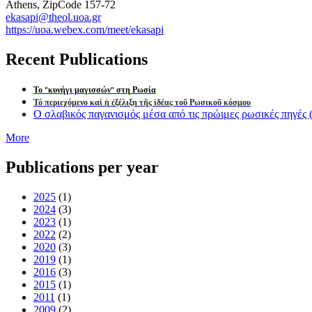
Athens, ZipCode 157-72
ekasapi@theol.uoa.gr
https://uoa.webex.com/meet/ekasapi
Recent Publications
Το "κυνήγι μαγισσών" στη Ρωσία
Τό περιεχόμενο καί ἡ ἐξέλιξη τῆς ἰδέας τοῦ Ρωσικοῦ κόσμου
Ο σλαβικός παγανισμός μέσα από τις πρώιμες ρωσικές πηγές (S
More
Publications per year
2025
(1)
2024
(3)
2023
(1)
2022
(2)
2020
(3)
2019
(1)
2016
(3)
2015
(1)
2011
(1)
2009
(2)