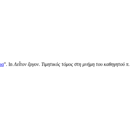
ρα
”. In
Λεἶτον ἔργον. Τιμητικός τόμος στη μνήμη του καθηγητού π.