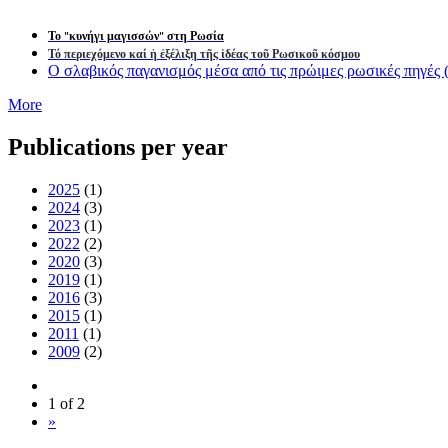
Το "κυνήγι μαγισσών" στη Ρωσία
Τό περιεχόμενο καί ἡ ἐξέλιξη τῆς ἰδέας τοῦ Ρωσικοῦ κόσμου
Ο σλαβικός παγανισμός μέσα από τις πρώιμες ρωσικές πηγές (S
More
Publications per year
2025
(1)
2024
(3)
2023
(1)
2022
(2)
2020
(3)
2019
(1)
2016
(3)
2015
(1)
2011
(1)
2009
(2)
1 of 2
»