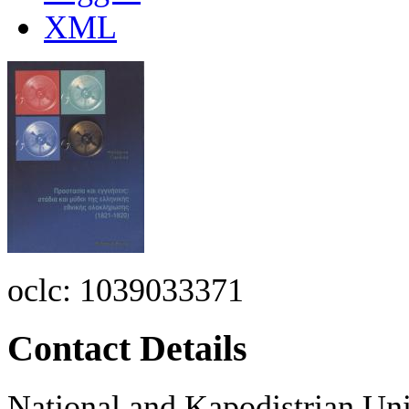
XML
oclc:
1039033371
Contact Details
National and Kapodistrian Uni