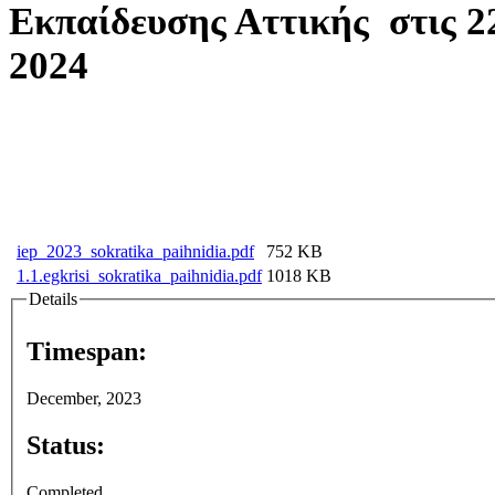
Εκπαίδευσης Αττικής στις 22
2024
iep_2023_sokratika_paihnidia.pdf
752 KB
1.1.egkrisi_sokratika_paihnidia.pdf
1018 KB
Details
Timespan:
December, 2023
Status:
Completed