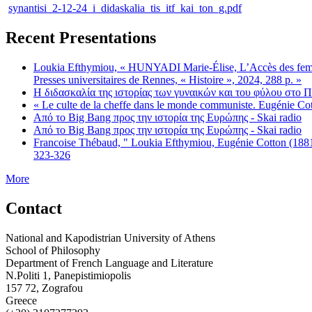
synantisi_2-12-24_i_didaskalia_tis_itf_kai_ton_g.pdf
Recent Presentations
Loukia Efthymiou, « HUNYADI Marie-Élise, L’Accès des femmes
Presses universitaires de Rennes, « Histoire », 2024, 288 p. »
Η διδασκαλία της ιστορίας των γυναικών και του φύλου στο 
« Le culte de la cheffe dans le monde communiste. Eugénie Co
Aπό το Big Bang προς την ιστορία της Ευρώπης - Skai radio
Aπό το Big Bang προς την ιστορία της Ευρώπης - Skai radio
Francoise Thébaud, " Loukia Efthymiou, Eugénie Cotton (1881-19
323-326
More
Contact
National and Kapodistrian University of Athens
School of Philosophy
Department of French Language and Literature
N.Politi 1, Panepistimiopolis
157 72, Zografou
Greece