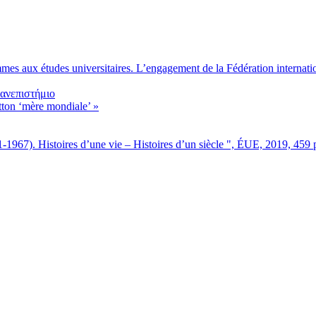
 aux études universitaires. L’engagement de la Fédération internatio
Πανεπιστήμιο
tton ‘mère mondiale’ »
67). Histoires d’une vie – Histoires d’un siècle ", ÉUE, 2019, 459 p."