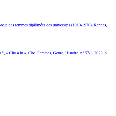
nale des femmes diplômées des universités (1919-1970), Rennes,
, « Clio a lu », Clio, Femmes, Genre, Histoire, n° 57/1, 2023, p.