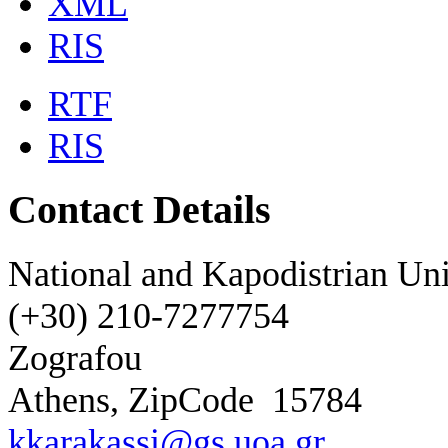
XML
RIS
RTF
RIS
Contact Details
National and Kapodistrian Uni
(+30) 210-7277754
Zografou
Athens, ZipCode
15784
kkarakassi@gs.uoa.gr