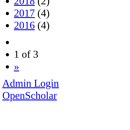
2018
(2)
2017
(4)
2016
(4)
1 of 3
»
Admin Login
OpenScholar