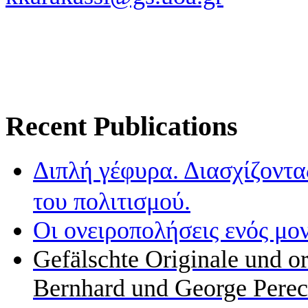
Recent Publications
Διπλή γέφυρα. Διασχίζοντα
του πολιτισμού.
Οι ονειροπολήσεις ενός μο
Gefälschte Originale und o
Bernhard und George Perec