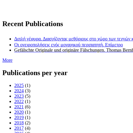
Recent Publications
Διπλή γέφυρα. Διασχίζοντας μεθόριους στο χώρο των τεχνών κ
Οι ονειροπολήσεις ενός μοναχικού περιπατητή. Επίμετρο
Gefälschte Originale und originäre Fälschungen. Thomas Bern
More
Publications per year
2025
(1)
2024
(3)
2023
(5)
2022
(1)
2021
(6)
2020
(1)
2019
(1)
2018
(2)
2017
(4)