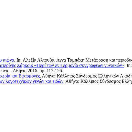
ου αιώνα
. In:
Αλεξία Αλτουβά, Αννα Ταμπάκη
Μετάφραση και περιοδικό
κατερίνης Ζάρκου: «Περί των εν Γερμανία συγγραφέων γυναικών»
. In
ώνα. . Αθήνα; 2016. pp. 117-126.
εωρία και Εφαρμογές
. Αθήνα: Κάλλιπος Σύνδεσμος Ελληνικών Ακαδ
των λογοτεχνικών γενών και ειδών
. Αθήνα: Κάλλιπος Σύνδεσμος Ελλ