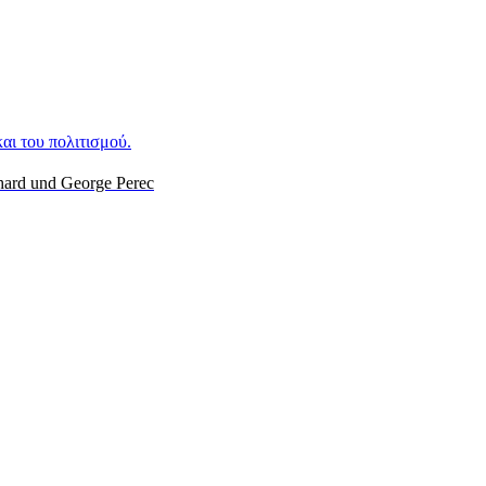
αι του πολιτισμού.
hard und George Perec