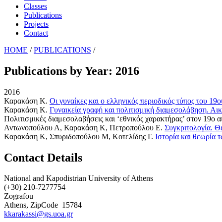
Classes
Publications
Projects
Contact
HOME
/
PUBLICATIONS
/
Publications by Year: 2016
2016
Καρακάση Κ
.
Οι γυναίκες και ο ελληνικός περιοδικός τύπος του 19
Καρακάση Κ
.
Γυναικεία γραφή και πολιτισμική διαμεσολάβηση. Αι
Πολιτισμικές διαμεσολαβήσεις και ‘εθνικός χαρακτήρας’ στον 19ο αι
Αντωνοπούλου Α, Καρακάση Κ, Πετροπούλου Ε
.
Συγκριτολογία. Θ
Καρακάση Κ, Σπυριδοπούλου Μ, Κοτελίδης Γ
.
Ιστορία και θεωρία 
Contact Details
National and Kapodistrian University of Athens
(+30) 210-7277754
Zografou
Athens, ZipCode
15784
kkarakassi@gs.uoa.gr