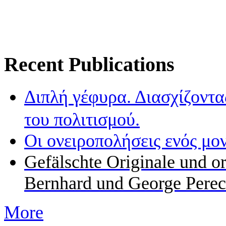
Recent Publications
Διπλή γέφυρα. Διασχίζοντα
του πολιτισμού.
Οι ονειροπολήσεις ενός μο
Gefälschte Originale und o
Bernhard und George Perec
More