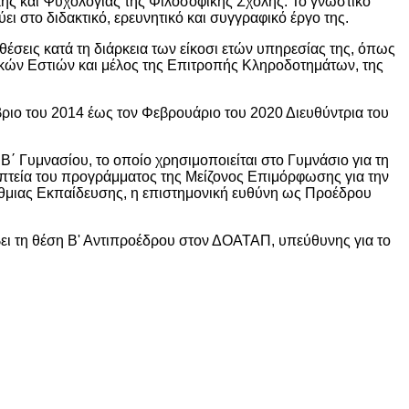
κής και Ψυχολογίας της Φιλοσοφικής Σχολής. Το γνωστικό
ει στο διδακτικό, ερευνητικό και συγγραφικό έργο της.
 θέσεις κατά τη διάρκεια των είκοσι ετών υπηρεσίας της, όπως
ικών Εστιών και μέλος της Επιτροπής Κληροδοτημάτων, της
ιο του 2014 έως τον Φεβρουάριο του 2020 Διευθύντρια του
 Β΄ Γυμνασίου, το οποίο χρησιμοποιείται στο Γυμνάσιο για τη
οπτεία του προγράμματος της Μείζονος Επιμόρφωσης για την
θμιας Εκπαίδευσης, η επιστημονική ευθύνη ως Προέδρου
βει τη θέση Β' Αντιπροέδρου στον ΔΟΑΤΑΠ, υπεύθυνης για το