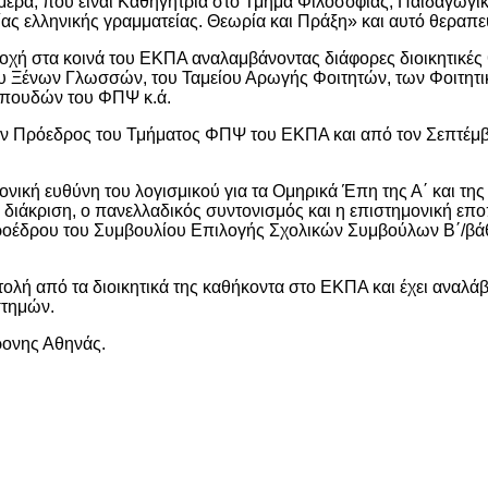
μερα, που είναι Καθηγήτρια στο Τμήμα Φιλοσοφίας, Παιδαγωγι
ίας ελληνικής γραμματείας. Θεωρία και Πράξη» και αυτό θεραπεύ
μετοχή στα κοινά του ΕΚΠΑ αναλαμβάνοντας διάφορες διοικητικές
ίου Ξένων Γλωσσών, του Ταμείου Αρωγής Φοιτητών, των Φοιτητ
πουδών του ΦΠΨ κ.ά.
αν Πρόεδρος του Τμήματος ΦΠΨ του ΕΚΠΑ και από τον Σεπτέμβρ
μονική ευθύνη του λογισμικού για τα Ομηρικά Έπη της Α΄ και της
διάκριση, ο πανελλαδικός συντονισμός και η επιστημονική επ
Προέδρου του Συμβουλίου Επιλογής Σχολικών Συμβούλων Β΄/βά
ολή από τα διοικητικά της καθήκοντα στο ΕΚΠΑ και έχει αναλά
στημών.
ρονης Αθηνάς.