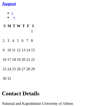
August
«
»
S
M
T
W
T
F
S
1
2
3
4
5
6
7
8
9
10
11
12
13
14
15
16
17
18
19
20
21
22
23
24
25
26
27
28
29
30
31
Contact Details
National and Kapodistrian University of Athens