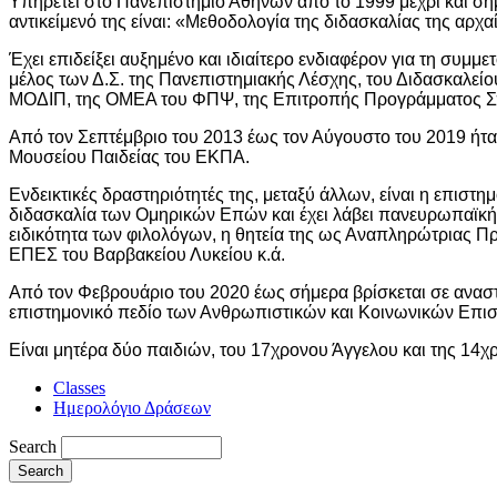
Υπηρετεί στο Πανεπιστήμιο Αθηνών από το 1999 μέχρι και σή
αντικείμενό της είναι: «Μεθοδολογία της διδασκαλίας της αρχα
Έχει επιδείξει αυξημένο και ιδιαίτερο ενδιαφέρον για τη συμ
μέλος των Δ.Σ. της Πανεπιστημιακής Λέσχης, του Διδασκαλε
ΜΟΔΙΠ, της ΟΜΕΑ του ΦΠΨ, της Επιτροπής Προγράμματος Σ
Από τον Σεπτέμβριο του 2013 έως τον Αύγουστο του 2019 ήτ
Μουσείου Παιδείας του ΕΚΠΑ.
Ενδεικτικές δραστηριότητές της, μεταξύ άλλων, είναι η επιστη
διδασκαλία των Ομηρικών Επών και έχει λάβει πανευρωπαϊκή 
ειδικότητα των φιλολόγων, η θητεία της ως Αναπληρώτριας 
ΕΠΕΣ του Βαρβακείου Λυκείου κ.ά.
Από τον Φεβρουάριο του 2020 έως σήμερα βρίσκεται σε αναστ
επιστημονικό πεδίο των Ανθρωπιστικών και Κοινωνικών Επι
Είναι μητέρα δύο παιδιών, του 17χρονου Άγγελου και της 14χ
Classes
Ημερολόγιο Δράσεων
Search