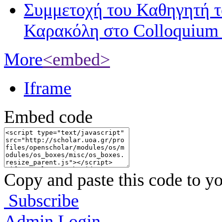
Συμμετοχή του Καθηγητή 
Καρακόλη στο Colloquium
More
<embed>
Iframe
Embed code
Copy and paste this code to yo
Subscribe
Admin Login