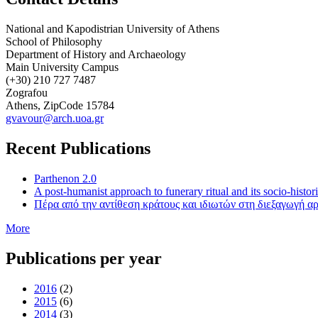
National and Kapodistrian University of Athens
School of Philosophy
Department of History and Archaeology
Main University Campus
(+30) 210 727 7487
Zografou
Athens, ZipCode 15784
gvavour@arch.uoa.gr
Recent Publications
Parthenon 2.0
A post-humanist approach to funerary ritual and its socio-histo
Πέρα από την αντίθεση κράτους και ιδιωτών στη διεξαγωγή α
More
Publications per year
2016
(2)
2015
(6)
2014
(3)