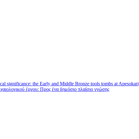
rical significance: the Early and Middle Bronze tools tombs at Apesokari
ρχαιολογικού έργου: Προς ένα δημόσιο πλαίσιο γνώσης