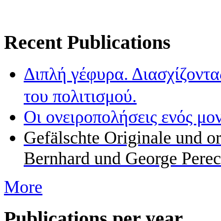
Recent Publications
Διπλή γέφυρα. Διασχίζοντα
του πολιτισμού.
Οι ονειροπολήσεις ενός μο
Gefälschte Originale und o
Bernhard und George Perec
More
Publications per year