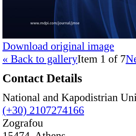
Download original image
« Back to gallery
Item 1 of 7
Ne
Contact Details
National and Kapodistrian Uni
(+30) 2107274166
Zografou
15474, Athens