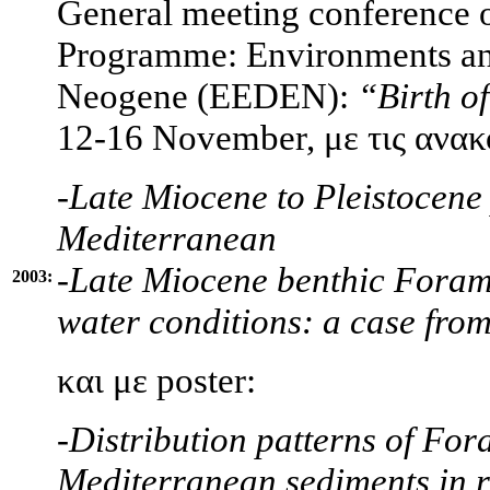
General meeting conference 
Programme: Environments an
Neogene (EEDEN):
“Birth o
12-16 November, με τις ανακ
-
Late Miocene to Pleistocene
Mediterranean
-
Late Miocene benthic Foram
2003:
water conditions: a case fro
και με poster:
-
Distribution patterns of For
Mediterranean sediments in re