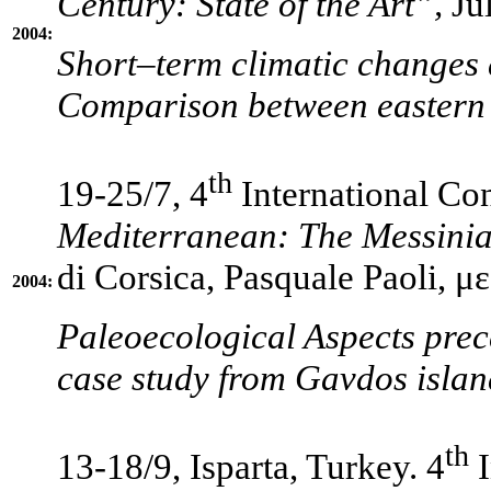
Century: State of the Art”,
Jul
2004:
Short–term climatic changes
Comparison between eastern 
th
19-25/7, 4
International Co
Mediterranean: The Messinian
di Corsica, Pasquale Paoli, με
2004:
Paleoecological Aspects prece
case study from Gavdos islan
th
13-18/9, Isparta, Turkey. 4
I