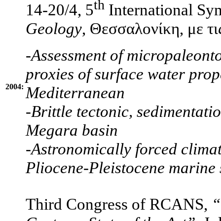
th
14-20/4, 5
International S
Geology
, Θεσσαλονίκη, με τι
-
Assessment of micropaleonto
proxies of surface water prop
2004:
Mediterranean
-
Brittle tectonic, sedimentat
Megara basin
-
Astronomically forced clima
Pliocene-Pleistocene marine
Third Congress of RCANS,
“