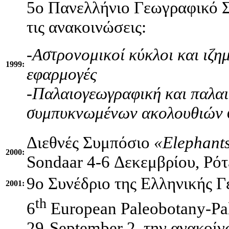
5o Πανελλήνιο Γεωγραφικό 
τις ανακοινώσεις:
-Αστρονομικοί κύκλοι και ιζη
1999:
εφαρμογές
-Παλαιογεωγραφική και παλαι
συμπυκνωμένων ακολουθιών 
Διεθνές Συμπόσιο
«Elephants
2000:
Sondaar 4-6 Δεκεμβρίου, Ρό
9o Συνέδριο της Ελληνικής Γ
2001:
th
6
European Paleobotany-Pal
29-September 2, την ανακοίν