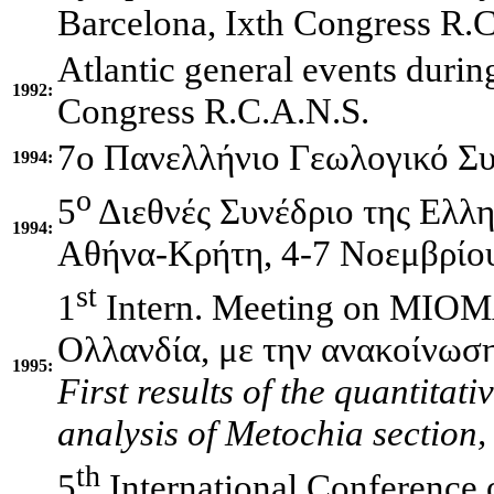
Barcelona, Ixth Congress R.
Atlantic general events durin
1992:
Congress R.C.A.N.S.
7ο Πανελλήνιο Γεωλογικό Συ
1994:
ο
5
Διεθνές Συνέδριο της Ελλη
1994:
Αθήνα-Κρήτη, 4-7 Νοεμβρίο
st
1
Intern. Meeting on MIOMA
Ολλανδία, με την ανακοίνωσ
1995:
First results of the quantitat
analysis of Metochia section
th
5
International Conference 