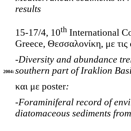
results
th
15-17/4, 10
International Co
Greece, Θεσσαλονίκη, με τις
-
Diversity and abundance tre
southern part of Iraklion Bas
2004:
και με poster
:
-
Foraminiferal record of env
diatomaceous sediments from