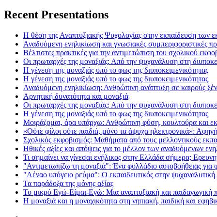
Recent Presentations
Η θέση της Αναπτυξιακής Ψυχολογίας στην εκπαίδευση των εκ
Αναδυόμενη ενηλικίωση και γνωσιακές συμπεριφοριστικές προ
Βέλτιστες πρακτικές για την αντιμετώπιση του σχολικού εκφο
Οι πρωταρχές της μοναξιάς: Από την ψυχανάλυση στη διυποκε
Η γένεση της μοναξιάς υπό το φως της διυποκειμενικότητας
Η γένεση της μοναξιάς υπό το φως της διυποκειμενικότητας
Αναδυόμενη ενηλικίωση: Ανθρώπινη ανάπτυξη σε καιρούς ξέ
Αρνητική δυνατότητα και μοναξιά
Οι πρωταρχές της μοναξιάς: Από την ψυχανάλυση στη διυποκε
Η γένεση της μοναξιάς υπό το φως της διυποκειμενικότητας
Μοιράζομαι, άρα υπάρχω: Ανθρώπινη φύση, κουλτούρα και ε
«Ούτε φίλοι ούτε παιδιά, μόνο τα άψυχα ηλεκτρονικά»: Αφηγή
Σχολικός εκφοβισμός: Μαθήματα από τους μελλοντικούς εκπα
Ηθικές αξίες και απόψεις για το μέλλον των αναδυόμενων ενη
Τι σημαίνει να γίνεσαι ενήλικος στην Ελλάδα σήμερα; Ερευν
"Αντιμετωπίζω τη μοναξιά": Ένα φυλλάδιο αυτοβοήθειας για φο
"Αέναο υπόγειο ρεύμα": Ο εκπαιδευτικός στην ψυχαναλυτικ
Τα παράδοξα της μόνης αξίας
Το μικρό Εγώ-Είμαι-Εγώ: Μια αναπτυξιακή και παιδαγωγική 
Η μοναξιά και η μοναχικότητα στη νηπιακή, παιδική και εφηβι