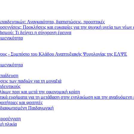
παιδευτικών: Αναγκαιότητα, διαπιστώσεις, προοπτικές
σεγγίσεις: Προκλήσεις και ευκαιρίες για την ψυχική υγεία των νέω
βισμού: Τι δείχνει η σύγχρονη έρευνα
ιμενικότητα
νους - Συμπόσιο του Κλάδου Αναπτυξιακής Ψυχολογίας της ΕΛΨΕ
ιμενικότητα
κπαίδευση
σεις των παιδιών για τη μοναξιά
ιδευτικούς
λίκων πριν και μετά την οικονομική κρίση
ητικά ευρήματα για τη μετάβαση στην ενηλικίωση και την αναδυόμενη
ιτήτριες και φοιτητές
ή διαφωτισμένη Παιδαγωγική
προσέγγιση
κή ηλικία