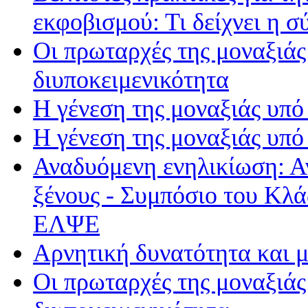
εκφοβισμού: Τι δείχνει η 
Οι πρωταρχές της μοναξιά
διυποκειμενικότητα
Η γένεση της μοναξιάς υπό
Η γένεση της μοναξιάς υπό
Αναδυόμενη ενηλικίωση: Α
ξένους - Συμπόσιο του Κλ
ΕΛΨΕ
Αρνητική δυνατότητα και 
Οι πρωταρχές της μοναξιά