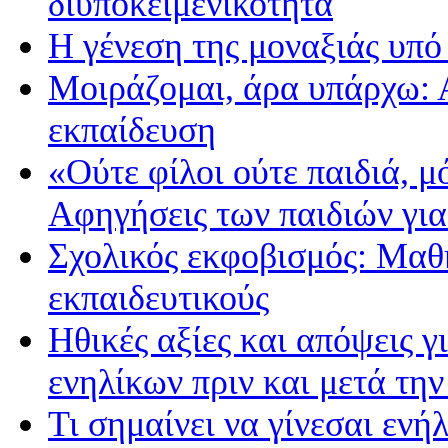
διυποκειμενικότητα
Η γένεση της μοναξιάς υπό
Μοιράζομαι, άρα υπάρχω: 
εκπαίδευση
«Ούτε φίλοι ούτε παιδιά, 
Αφηγήσεις των παιδιών για
Σχολικός εκφοβισμός: Μαθ
εκπαιδευτικούς
Ηθικές αξίες και απόψεις 
ενηλίκων πριν και μετά την
Τι σημαίνει να γίνεσαι εν