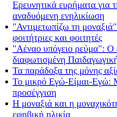
Ερευνητικά ευρήματα για τ
αναδυόμενη ενηλικίωση
"Αντιμετωπίζω τη μοναξιά"
φοιτήτριες και φοιτητές
"Αέναο υπόγειο ρεύμα": Ο 
διαφωτισμένη Παιδαγωγικ
Τα παράδοξα της μόνης αξί
Το μικρό Εγώ-Είμαι-Εγώ: 
προσέγγιση
Η μοναξιά και η μοναχικότ
εφηβική ηλικία