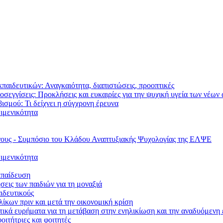
παιδευτικών: Αναγκαιότητα, διαπιστώσεις, προοπτικές
σεγγίσεις: Προκλήσεις και ευκαιρίες για την ψυχική υγεία των νέω
βισμού: Τι δείχνει η σύγχρονη έρευνα
ιμενικότητα
νους - Συμπόσιο του Κλάδου Αναπτυξιακής Ψυχολογίας της ΕΛΨΕ
ιμενικότητα
κπαίδευση
σεις των παιδιών για τη μοναξιά
ιδευτικούς
λίκων πριν και μετά την οικονομική κρίση
ητικά ευρήματα για τη μετάβαση στην ενηλικίωση και την αναδυόμενη
ιτήτριες και φοιτητές