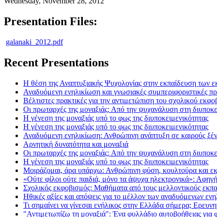
Wednesday, November 28, 2012
Presentation Files:
galanaki_2012.pdf
Recent Presentations
Η θέση της Αναπτυξιακής Ψυχολογίας στην εκπαίδευση των εκ
Αναδυόμενη ενηλικίωση και γνωσιακές συμπεριφοριστικές προ
Βέλτιστες πρακτικές για την αντιμετώπιση του σχολικού εκφο
Οι πρωταρχές της μοναξιάς: Από την ψυχανάλυση στη διυποκε
Η γένεση της μοναξιάς υπό το φως της διυποκειμενικότητας
Η γένεση της μοναξιάς υπό το φως της διυποκειμενικότητας
Αναδυόμενη ενηλικίωση: Ανθρώπινη ανάπτυξη σε καιρούς ξέ
Αρνητική δυνατότητα και μοναξιά
Οι πρωταρχές της μοναξιάς: Από την ψυχανάλυση στη διυποκε
Η γένεση της μοναξιάς υπό το φως της διυποκειμενικότητας
Μοιράζομαι, άρα υπάρχω: Ανθρώπινη φύση, κουλτούρα και ε
«Ούτε φίλοι ούτε παιδιά, μόνο τα άψυχα ηλεκτρονικά»: Αφηγή
Σχολικός εκφοβισμός: Μαθήματα από τους μελλοντικούς εκπα
Ηθικές αξίες και απόψεις για το μέλλον των αναδυόμενων ενη
Τι σημαίνει να γίνεσαι ενήλικος στην Ελλάδα σήμερα; Ερευν
"Αντιμετωπίζω τη μοναξιά": Ένα φυλλάδιο αυτοβοήθειας για φο