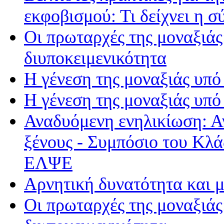
εκφοβισμού: Τι δείχνει η 
Οι πρωταρχές της μοναξιά
διυποκειμενικότητα
Η γένεση της μοναξιάς υπό
Η γένεση της μοναξιάς υπό
Αναδυόμενη ενηλικίωση: Α
ξένους - Συμπόσιο του Κλ
ΕΛΨΕ
Αρνητική δυνατότητα και 
Οι πρωταρχές της μοναξιά