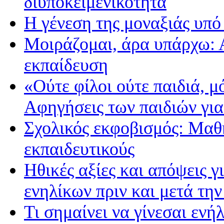
διυποκειμενικότητα
Η γένεση της μοναξιάς υπό
Μοιράζομαι, άρα υπάρχω: 
εκπαίδευση
«Ούτε φίλοι ούτε παιδιά, 
Αφηγήσεις των παιδιών για
Σχολικός εκφοβισμός: Μαθ
εκπαιδευτικούς
Ηθικές αξίες και απόψεις 
ενηλίκων πριν και μετά την
Τι σημαίνει να γίνεσαι εν