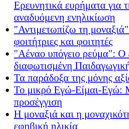
Ερευνητικά ευρήματα για τ
αναδυόμενη ενηλικίωση
"Αντιμετωπίζω τη μοναξιά"
φοιτήτριες και φοιτητές
"Αέναο υπόγειο ρεύμα": Ο 
διαφωτισμένη Παιδαγωγικ
Τα παράδοξα της μόνης αξί
Το μικρό Εγώ-Είμαι-Εγώ: 
προσέγγιση
Η μοναξιά και η μοναχικότ
εφηβική ηλικία