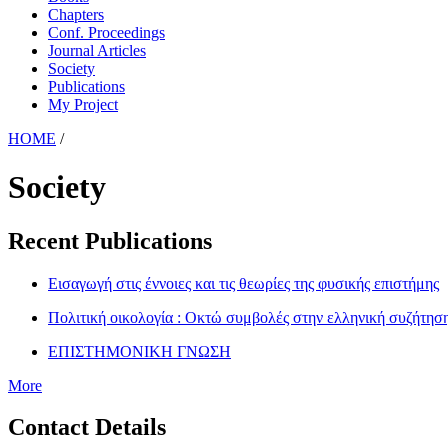
Chapters
Conf. Proceedings
Journal Articles
Society
Publications
My Project
HOME
/
Society
Recent Publications
Εισαγωγή στις έννοιες και τις θεωρίες της φυσικής επιστήμης
Πολιτική οικολογία : Οκτώ συμβολές στην ελληνική συζήτησ
ΕΠΙΣΤΗΜΟΝΙΚΗ ΓΝΩΣΗ
More
Contact Details