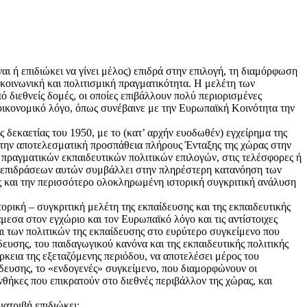
ίναι ή επιδιώκει να γίνει μέλος) επιδρά στην επιλογή, τη διαμόρφωση
 κοινωνική και πολιτισμική πραγματικότητα. Η μελέτη των
ό διεθνείς δομές, οι οποίες επιβάλλουν πολύ περιορισμένες
-οικονομικό λόγο, όπως συνέβαινε με την Ευρωπαϊκή Κοινότητα την
 δεκαετίας του 1950, με το (κατ’ αρχήν ευοδωθέν) εγχείρημα της
 την αποτελεσματική προσπάθεια πλήρους Ένταξης της χώρας στην
 πραγματικών εκπαιδευτικών πολιτικών επιλογών, στις τελέσφορες ή
ων επιδράσεων αυτών συμβάλλει στην πληρέστερη κατανόηση των
ας και την περισσότερο ολοκληρωμένη ιστορική συγκριτική ανάλυση
τορική – συγκριτική μελέτη της εκπαίδευσης και της εκπαιδευτικής
μεσα στον εγχώριο και τον Ευρωπαϊκό λόγο και τις αντίστοιχες
και των πολιτικών της εκπαίδευσης στο ευρύτερο συγκείμενο που
δευσης, του παιδαγωγικού κανόνα και της εκπαιδευτικής πολιτικής
άρκεια της εξεταζόμενης περιόδου, να αποτελέσει μέρος του
δευσης, το «ενδογενές» συγκείμενο, που διαμορφώνουν οι
υνθήκες που επικρατούν στο διεθνές περιβάλλον της χώρας, και
ατριβή επιδιώκει: