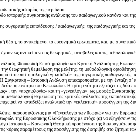
ιδευτικής ιστορίας της περιόδου.
οδο ιστορικής συγκριτικής ανάλυσης του παιδαγωγικού κανόνα και της
ς συγκριτικής εκπαίδευσης / παιδαγωγικής, της παιδαγωγικής και τη
κή θέση, το αντικείμενο, τα ερευνητικά ερωτήματα, και, με συνοπτικ
χουν ως αντικείμενο τις θεωρητικές καταβολές και τις μεθοδολογικές
νάλυση, Φουκωϊκή Επιστημολογία και Κριτική Ανάλυση της Εκπαιδευτ
α την θεωρητική θεμελίωση της μελέτης, τη μεθοδολογική οριοθέτηση
φορά στο επιστημολογικό «μωσαϊκό» της συγκριτικής παιδαγωγικής με
 Η Συγκριτική – Ιστορική Ανάλυση επικαιροποιείται με την ένταξη σ’ 
δεύτερη ενότητα του Κεφαλαίου. Η τρίτη ενότητα εξετάζει τις δύο π
ς» , την «αρχαιολογία» και τη «γενεαλογία», ως μορφές Συγκριτικής 
ι μεθοδολογική θεμελίωση της κριτικής ανάλυσης της εκπαιδευτικής 
ιχειρεί να καταδείξει αναλυτικά την «εκλεκτική» προσέγγιση της δια
λέτης, παρουσιάζοντας μια «Γενεαλογία των θεωριών για την Ευρωπ
 θεωριών της Ευρωπαϊκής Ολοκλήρωσης με στόχο (α) να εξηγήσουν τις
 λόγο Ιστορική – Κοινωνική Θεσμική προσέγγιση της διαπραγμάτευσης
ις κύριες παραμέτρους της προσέγγισης της διατριβής στο ζήτημα τ