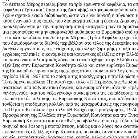
Το Δεύτερο Μέρος περιλαμβάνει τα τρία ερευνητικά κεφάλαια, τα οπο
κεφάλαια (Τρίτο και Τέταρτο της Διατριβής) κατηγοριοποιούνται κ
έχουν σχετικά ενιαία διάρθρωση, ώστε να είναι δυνατή η σύγκριση 
κάθε έναν από τους τομείς που διαπραγματεύεται η έρευνα. Διαπραγ
ολοκληρώνονται με την συμπερασματική καταγραφή των επιδράσεων
μια προσπάθεια να μην απομονωθεί αυθαίρετα το Ευρωπαϊκό από το 
Το πρώτο κεφάλαιο του Δεύτερου Μέρους (Τρίτο Κεφάλαιο) έχει τίτ
που διαμόρφωναν το διεθνές περιβάλλον στο τέλος της δεκαετίας το
διεθνών οργανισμών, της ενίσχυσης της αλληλεξάρτησης μεταξύ τ
εγχώριες πολιτικές, οικονομικές και κοινωνικές εξελίξεις στην Ελλ
και κοινωνικο-πολιτισμικός λόγος που αναπτύχθηκε στην Ελλάδα εν
εξελίξεις στην Ευρωπαϊκή Κοινότητα αλλά και στον ευρύτερο Ευρωπα
της Ευρωπαϊκής προοπτικής της χώρας στον εκπαιδευτικό λόγο, τις 
περίοδο 1959-1967 υπό το πρίσμα της προσέγγισης με την Ευρώπη κ
Το επόμενο κεφάλαιο (Τέταρτο) έχει τίτλο «Η Περίοδος της Αποδρομ
ανασταλεί από τα Κοινοτικά όργανα, και εφαρμοζόταν μόνο σε «τρ
«ενδογενούς» και του «εξωγενούς» συγκειμένου της εκπαίδευσης, τις
εκπαιδευτικής πολιτικής της Ευρωπαϊκής Κοινότητας, διαπιστώνετα
τονίζεται η αποδόμηση πολλών από τις μεταρρυθμίσεις της προηγού
Το Πέμπτο Κεφάλαιο έχει τίτλο «Η Εποχή της Προσχώρησης, 1974 - 
Προσχώρηση της Ελλάδας στην Ευρωπαϊκή Κοινότητα και την Ένταξη
Ευρωπαϊκή Κοινότητα και το διεθνές περιβάλλον, όπου έχει ήδη τελ
σκηνικό που έφερε η μεταπολίτευση, καθώς και ο λόγος που αναπτύσσ
εκπαιδευτικές εξελίξεις στην Κοινότητα, οι οποίες συνιστούν «οπ
κοινών εκπαιδευτικών δράσεων των κρατών-μελών, αλλά και οι εξελ