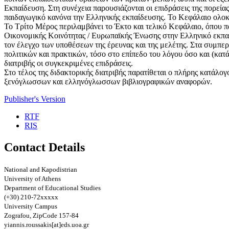
Εκπαίδευση. Στη συνέχεια παρουσιάζονται οι επιδράσεις της πορείας 
παιδαγωγικό κανόνα την Ελληνικής εκπαίδευσης. Το Κεφάλαιο ολοκ
Το Τρίτο Μέρος περιλαμβάνει το Έκτο και τελικό Κεφάλαιο, όπου π
Οικονομικής Κοινότητας / Ευρωπαϊκής Ένωσης στην Ελληνικό εκπαιδ
τον έλεγχο των υποθέσεων της έρευνας και της μελέτης. Στα συμπε
πολιτικών και πρακτικών, τόσο στο επίπεδο του λόγου όσο και (κατ
διατριβής οι συγκεκριμένες επιδράσεις.
Στο τέλος της διδακτορικής διατριβής παρατίθεται ο πλήρης κατάλ
ξενόγλωσσων και ελληνόγλωσσων βιβλιογραφικών αναφορών.
Publisher's Version
RTF
RIS
Contact Details
National and Kapodistrian
University of Athens
Department of Educational Studies
(+30) 210-72xxxxx
University Campus
Zografou, ZipCode 157-84
yiannis.roussakis[at]eds.uoa.gr