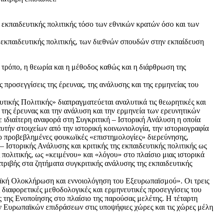
 εκπαιδευτικής πολιτικής τόσο των εθνικών κρατών όσο και των
ς εκπαιδευτικής πολιτικής, των διεθνών σπουδών στην εκπαίδευση
ό τρόπο, η θεωρία και η μέθοδος καθώς και η διάρθρωση της
 προσεγγίσεις της έρευνας, της ανάλυσης και της ερμηνείας του
ικής Πολιτικής» διαπραγματεύεται αναλυτικά τις θεωρητικές και
 της έρευνας και την ανάλυση και την ερμηνεία των ερευνητικών
 ιδιαίτερη αναφορά στη Συγκριτική – Ιστορική Ανάλυση η οποία
αυτήν στοιχείων από την ιστορική κοινωνιολογία, την ιστοριογραφία
ιο προβεβλημένες φουκωϊκές «επιστημολογίες» διερεύνησης,
– Ιστορικής Ανάλυσης και κριτικής της εκπαιδευτικής πολιτικής ως
πολιτικής, ως «κειμένου» και «λόγου» στο πλαίσιο μιας ιστορικά
τριβής στα ζητήματα συγκριτικής ανάλυσης της εκπαιδευτικής
αϊκή Ολοκλήρωση και εννοιολόγηση του Εξευρωπαϊσμού». Οι τρεις
 διαφορετικές μεθοδολογικές και ερμηνευτικές προσεγγίσεις του
 της Ενοποίησης στο πλαίσιο της παρούσας μελέτης. Η τέταρτη
ων Ευρωπαϊκών επιδράσεων στις υποψήφιες χώρες και τις χώρες μέλη