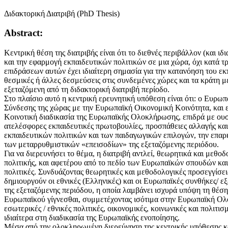
Διδακτορική Διατριβή (PhD Thesis)
Abstract:
Κεντρική θέση της διατριβής είναι ότι το διεθνές περιβάλλον (και ιδ
και την εφαρμογή εκπαιδευτικών πολιτικών σε μια χώρα, όχι κατά τ
επιδράσεων αυτών έχει ιδιαίτερη σημασία για την κατανόηση του εκπ
θεσμικές ή άλλες δεσμεύσεις στις συνδεμένες χώρες και τα κράτη 
εξεταζόμενη από τη διδακτορική διατριβή περίοδο.
Στο πλαίσιο αυτό η κεντρική ερευνητική υπόθεση είναι ότι: ο Ευρω
Σύνδεσης της χώρας με την Ευρωπαϊκή Οικονομική Κοινότητα, και 
Κοινοτική διαδικασία της Ευρωπαϊκής Ολοκλήρωσης, επιδρά με ουσι
ατελέσφορες εκπαιδευτικές πρωτοβουλίες, προσπάθειες αλλαγής κα
εκπαιδευτικών πολιτικών και των παιδαγωγικών επιλογών, την επαρ
των μεταρρυθμιστικών «επεισοδίων» της εξεταζόμενης περιόδου.
Για να διερευνήσει το θέμα, η διατριβή αντλεί, θεωρητικά και μεθο
πολιτικής, και αφετέρου από το πεδίο των Ευρωπαϊκών σπουδών και 
πολιτικές. Συνδυάζοντας θεωρητικές και μεθοδολογικές προσεγγίσει
δημιουργούν οι εθνικές (Ελληνικές) και οι Ευρωπαϊκές συνθήκες/ εξ
της εξεταζόμενης περιόδου, η οποία λαμβάνει ισχυρά υπόψη τη θέση 
Ευρωπαϊκού γίγνεσθαι, συμμετέχοντας ισότιμα στην Ευρωπαϊκή Ολοκ
εσωτερικές / εθνικές πολιτικές, οικονομικές, κοινωνικές και πολιτ
ιδιαίτερα στη διαδικασία της Ευρωπαϊκής ενοποίησης.
Μέσα από την ολοκληρωμένη διερεύνηση της κεντρικής υπόθεσης και