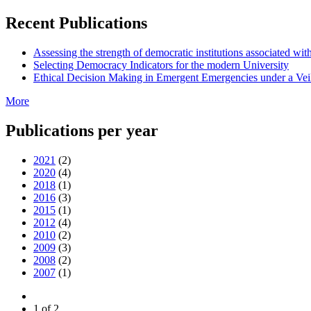
Recent Publications
Assessing the strength of democratic institutions associated wit
Selecting Democracy Indicators for the modern University
Ethical Decision Making in Emergent Emergencies under a Vei
More
Publications per year
2021
(2)
2020
(4)
2018
(1)
2016
(3)
2015
(1)
2012
(4)
2010
(2)
2009
(3)
2008
(2)
2007
(1)
1 of 2