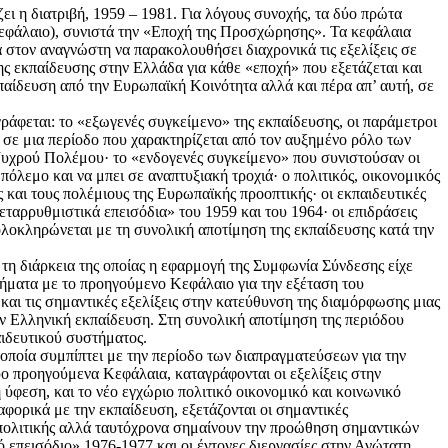
ει η διατριβή, 1959 – 1981. Για λόγους συνοχής, τα δύο πρώτα
 Κεφάλαιο), συνιστά την «Εποχή της Προσχώρησης». Τα κεφάλαια
α στον αναγνώστη να παρακολουθήσει διαχρονικά τις εξελίξεις σε
ης εκπαίδευσης στην Ελλάδα για κάθε «εποχή» που εξετάζεται και
αίδευση από την Ευρωπαϊκή Κοινότητα αλλά και πέρα απ’ αυτή, σε
άφεται: το «εξωγενές συγκείμενο» της εκπαίδευσης, οι παράμετροι
, σε μια περίοδο που χαρακτηρίζεται από τον αυξημένο ρόλο των
Ψυχρού Πολέμου· το «ενδογενές συγκείμενο» που συνιστούσαν οι
πόλεμο και να μπει σε αναπτυξιακή τροχιά· ο πολιτικός, οικονομικός
και τους πολέμιους της Ευρωπαϊκής προοπτικής· οι εκπαιδευτικές
εταρρυθμιστικά επεισόδια» του 1959 και του 1964· οι επιδράσεις
 ολοκληρώνεται με τη συνολική αποτίμηση της εκπαίδευσης κατά την
 τη διάρκεια της οποίας η εφαρμογή της Συμφωνία Σύνδεσης είχε
βήματα με το προηγούμενο Κεφάλαιο για την εξέταση του
 και τις σημαντικές εξελίξεις στην κατεύθυνση της διαμόρφωσης μιας
ν Ελληνική εκπαίδευση. Στη συνολική αποτίμηση της περιόδου
αιδευτικού συστήματος.
οποία συμπίπτει με την περίοδο των διαπραγματεύσεων για την
ο προηγούμενα Κεφάλαια, καταγράφονται οι εξελίξεις στην
 ύφεση, και το νέο εγχώριο πολιτικό οικονομικό και κοινωνικό
αφορικά με την εκπαίδευση, εξετάζονται οι σημαντικές
ς πολιτικής αλλά ταυτόχρονα σημαίνουν την προώθηση σημαντικών
 επεισόδιο» 1976-1977 και οι έντονες διεργασίες στην Ανώτατη