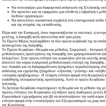
Να συνεισφέρει μια διαφορετική ανάγνωση της Ελληνικής εκπα
Να προτείνει και να εφαρμόσει μια σύνθετη («υβριδική») μέθ
διεθνών οργανισμών.
Να αποτελέσει ουσιαστική συμβολή στα επιστημονικά πεδία τη
και της ιστορίας της εκπαίδευσης.
Πέρα από την Εισαγωγή, όπου παρουσιάζονται το σκεπτικό, η κεντρι
μελέτης, η διατριβή αυτή αποτελείται από τρία μέρη:
Το Πρώτο Μέρος περιλαμβάνει τα δύο πρώτα κεφάλαιά της τα οποία έ
αντικειμένου της διατριβής.
Το Πρώτο Κεφάλαιο «Θεωρία και μέθοδος: Συγκριτική – Ιστορική Α
μεθοδολογικές προσεγγίσεις της διατριβής που χρησιμοποιούνται γι
δεδομένων. Στην πρώτη ενότητα του κεφαλαίου γίνεται εκτενής ανα
αποτελεί την κύρια συγκριτική μεθοδολογική επιλογή της διατριβής.
των Annales και τη διαπραγμάτευση ζητημάτων περιοδολόγησης στη 
ανάλυσης και ερμηνείας ζητημάτων «εξουσίας / γνώσης» και «αλήθεια
«ιστορίας-προβλήματος». Η τέταρτη ενότητα αφορά στη θεωρητική κα
ευαίσθητης πλουραλιστικής προσέγγισης. Αυτό το πρώτο Κεφάλαιο επ
πολιτικής.
Το Δεύτερο Κεφάλαιο συμπληρώνει τη θεωρία και τη μέθοδο της με
πρώτες ενότητες του Κεφαλαίου εξετάζουν τρείς διαδοχικές γενεές
Ευρωπαϊκού εγχειρήματος και (β) να αιτιολογήσουν την κατά κύριο
ενότητα αφορά στην εννοιολόγηση του Εξευρωπαϊσμού ως μιας από τ
της Κοινότητας.