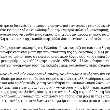
ιαίτερα οι διεθνείς σχηματισμοί / οργανισμοί των οποίων ένα κράτος ε
ρόπο ενιαίο αλλά σε συνδυασμό με την εγχώρια πολιτική, οικονομική,
αιδευτικού γίγνεσθαι μιας χώρας, ιδιαίτερα όταν αφορά επιδράσεις απ
μέλη στον τομέα της εκπαίδευσης, αλλά διατυπώνουν ισχυρό πολιτικο
παϊκός προσανατολισμός της Ελλάδας, όπως εκφράζεται από τα τέλη της
επαναβεβαιώνεται μετά την αποκατάσταση της δημοκρατίας (1974) με
αστικό τρόπο, τόσο σε επίπεδο ρηματικού λόγου όσο και σε επίπεδο
ι μεταρρυθμίσεις καθ’ όλη την περίοδο 1959-1981. Η διερεύνηση τ
κέστερη διαπραγμάτευση της εκπαιδευτικής και παιδαγωγικής ιστορί
δολογικά, από δύο διαφορετικά επιστημονικά πεδία: Αφενός από την ισ
ιδιαίτερα από τον τομέα που αφορά στις μελέτες αλληλεπίδρασης ανά
ς και από τα δύο πεδία, για τη διερεύνηση του εκπαιδευτικού λόγου 
ελίξεις, επιχειρείται μια «υβριδική» «ανάγνωση» της Ελληνικής εκπαί
της χώρας στο διεθνές σύστημα και την επιδίωξή της, καθ’ όλη τη δι
λήρωση. Συνδυάζονται, κατ’ αυτόν τον τρόπο, στη μελέτη της εκπαί
ισμικές συνθήκες με το «εξωγενές» συγκείμενο, που αναφέρεται στις σ
 την εμπεριστατωμένη διεκπεραίωση των επιμέρους στόχων της, η δι