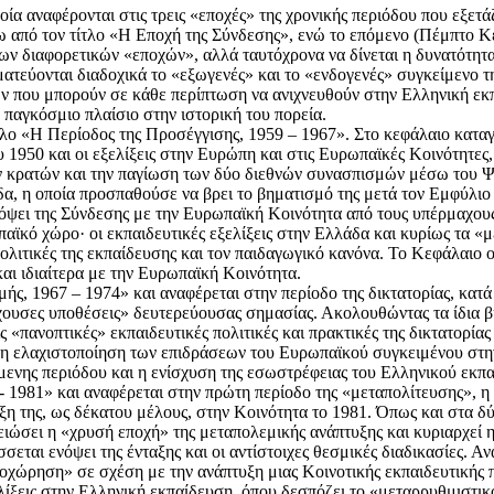
ία αναφέρονται στις τρεις «εποχές» της χρονικής περιόδου που εξετάζ
άτω από τον τίτλο «Η Εποχή της Σύνδεσης», ενώ το επόμενο (Πέμπτο
των διαφορετικών «εποχών», αλλά ταυτόχρονα να δίνεται η δυνατότητ
ματεύονται διαδοχικά το «εξωγενές» και το «ενδογενές» συγκείμενο τ
 που μπορούν σε κάθε περίπτωση να ανιχνευθούν στην Ελληνική εκπ
παγκόσμιο πλαίσιο στην ιστορική του πορεία.
λο «Η Περίοδος της Προσέγγισης, 1959 – 1967». Στο κεφάλαιο καταγρ
υ 1950 και οι εξελίξεις στην Ευρώπη και στις Ευρωπαϊκές Κοινότητες
ων κρατών και την παγίωση των δύο διεθνών συνασπισμών μέσω του 
άδα, η οποία προσπαθούσε να βρει το βηματισμό της μετά τον Εμφύλιο 
όψει της Σύνδεσης με την Ευρωπαϊκή Κοινότητα από τους υπέρμαχους 
ϊκό χώρο· οι εκπαιδευτικές εξελίξεις στην Ελλάδα και κυρίως τα «μ
πολιτικές της εκπαίδευσης και τον παιδαγωγικό κανόνα. Το Κεφάλαιο
αι ιδιαίτερα με την Ευρωπαϊκή Κοινότητα.
ής, 1967 – 1974» και αναφέρεται στην περίοδο της δικτατορίας, κατά
έχουσες υποθέσεις» δευτερεύουσας σημασίας. Ακολουθώντας τα ίδια 
 «πανοπτικές» εκπαιδευτικές πολιτικές και πρακτικές της δικτατορίας
ι η ελαχιστοποίηση των επιδράσεων του Ευρωπαϊκού συγκειμένου στη
μενης περιόδου και η ενίσχυση της εσωστρέφειας του Ελληνικού εκπ
1981» και αναφέρεται στην πρώτη περίοδο της «μεταπολίτευσης», η 
 της, ως δέκατου μέλους, στην Κοινότητα το 1981. Όπως και στα δύ
ειώσει η «χρυσή εποχή» της μεταπολεμικής ανάπτυξης και κυριαρχεί η
εται ενόψει της ένταξης και οι αντίστοιχες θεσμικές διαδικασίες. Αν
ισθοχώρηση» σε σχέση με την ανάπτυξη μιας Κοινοτικής εκπαιδευτική
ίξεις στην Ελληνική εκπαίδευση, όπου δεσπόζει το «μεταρρυθμιστικό