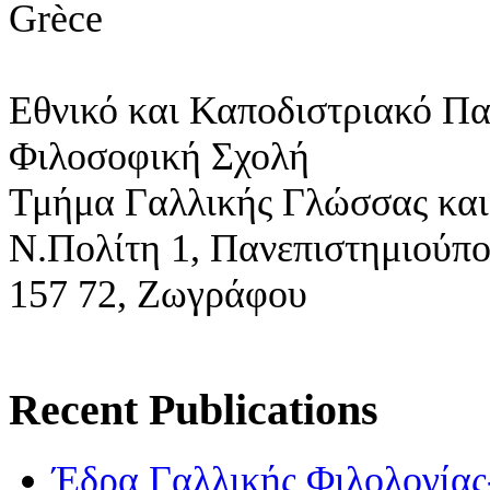
Grèce
Εθνικό και Καποδιστριακό Π
Φιλοσοφική Σχολή
Τμήμα Γαλλικής Γλώσσας και
Ν.Πολίτη 1,
Πανεπιστημιούπ
157 72, Ζωγράφου
Recent Publications
Έδρα Γαλλικής Φιλολογία