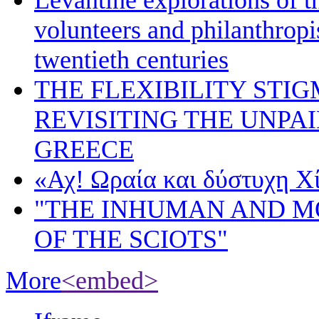
Levantine explorations of t
volunteers and philanthropis
twentieth centuries
THE FLEXIBILITY STI
REVISITING THE UNPA
GREECE
«Αχ! Ωραία και δύστυχη Χ
"THE INHUMAN AND 
OF THE SCIOTS"
More
<embed>