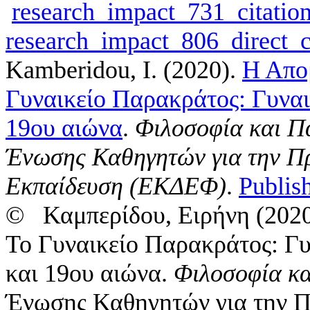
research_impact_731_citatio
research_impact_806_direct_
Kamberidou, I.
(2020).
Η Απο
Γυναικείο Παρακράτος: Γυναι
19ου αιώνα
.
Φιλοσοφία και Πα
Ένωσης Καθηγητών για την Π
Εκπαίδευση (ΕΚΔΕΦ)
.
Publish
© Καμπερίδου, Ειρήνη (2020
Το Γυναικείο Παρακράτος: Γυ
και 19ου αιώνα.
Φιλοσοφία κα
Ένωσης Καθηγητών για την Π