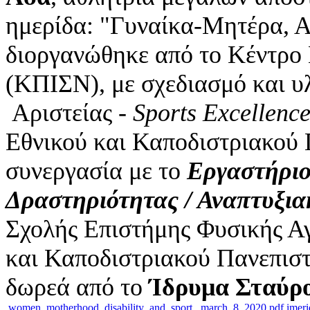
ημερίδα: "Γυναίκα-Μητέρα, 
διοργανώθηκε από το Κέντρο
(ΚΠΙΣΝ), με σχεδιασμό και υ
Αριστείας -
Sports
Excellenc
Εθνικού και Καποδιστριακού 
συνεργασία με το
Εργαστήριο
Δραστηριότητας / Αναπτυξια
Σχολής Επιστήμης Φυσικής Α
και Καποδιστριακού Πανεπιστ
δωρεά από το
Ίδρυμα Σταύρο
women_motherhood_disability_and_sport._march_8_2020.pdf
imeri