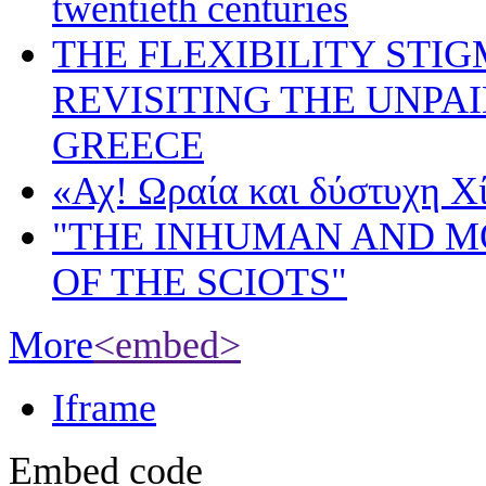
twentieth centuries
THE FLEXIBILITY STI
REVISITING THE UNPA
GREECE
«Αχ! Ωραία και δύστυχη Χ
"THE INHUMAN AND 
OF THE SCIOTS"
More
<embed>
Iframe
Embed code