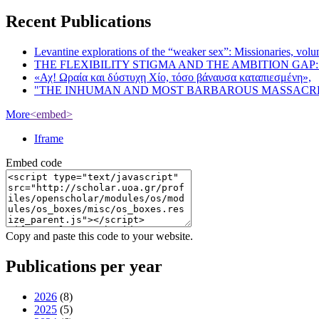
Recent Publications
Levantine explorations of the “weaker sex”: Missionaries, volunt
THE FLEXIBILITY STIGMA AND THE AMBITION GAP
«Αχ! Ωραία και δύστυχη Χίο, τόσο βάναυσα καταπιεσμένη»,
"THE INHUMAN AND MOST BARBAROUS MASSACRE 
More
<embed>
Iframe
Embed code
Copy and paste this code to your website.
Publications per year
2026
(8)
2025
(5)