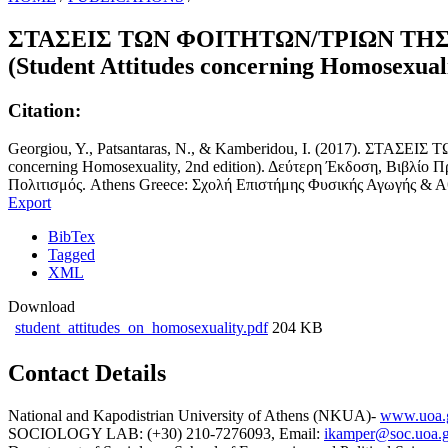
ΣΤΑΣΕΙΣ ΤΩΝ ΦΟΙΤΗΤΩΝ/ΤΡΙΩΝ ΤΗ
(Student Attitudes concerning Homosexuali
Citation:
Georgiou, Y., Patsantaras, N., & Kamberidou, I. (2017).
concerning Homosexuality, 2nd edition). Δεύτερη Έκδοση, Βιβλίο
Πολιτισμός. Athens Greece: Σχολή Επιστήμης Φυσικής Αγωγής &
Export
BibTex
Tagged
XML
Download
student_attitudes_on_homosexuality.pdf
204 KB
Contact Details
National and Kapodistrian University of Athens (NKUA)-
www.uoa.
SOCIOLOGY LAB: (+30) 210-7276093, Email:
ikamper@soc.uoa.g