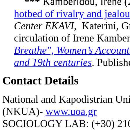
***
Kamberidou, Irene (
hotbed of rivalry and jealo
Center EKAVI
, Katerini, G
circulation of Irene Kambe
Breathe", Women’s Accounts
and 19th centuries
. Publish
Contact Details
National and Kapodistrian Uni
(NKUA)-
www.uoa.gr
SOCIOLOGY LAB: (+30) 210-