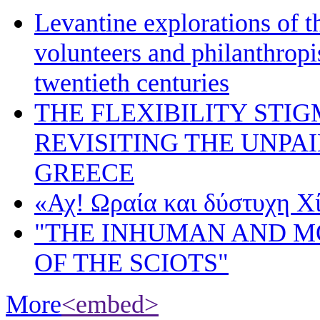
Levantine explorations of t
volunteers and philanthropis
twentieth centuries
THE FLEXIBILITY STI
REVISITING THE UNPA
GREECE
«Αχ! Ωραία και δύστυχη Χ
"THE INHUMAN AND 
OF THE SCIOTS"
More
<embed>