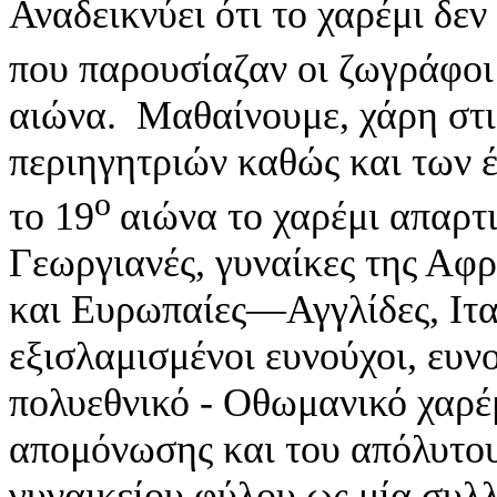
Αναδεικνύει ότι το χαρέμι δεν
που παρουσίαζαν οι ζωγράφοι 
αιώνα. Μαθαίνουμε, χάρη στι
περιηγητριών καθώς και των έ
ο
το 19
αιώνα το χαρέμι απαρτι
Γεωργιανές, γυναίκες της Αφρ
και Ευρωπαίες—Αγγλίδες, Ιταλ
εξισλαμισμένοι ευνούχοι, ευν
πολυεθνικό - Οθωμανικό χαρέ
απομόνωσης και του απόλυτου
γυναικείου φύλου ως μία συλλ