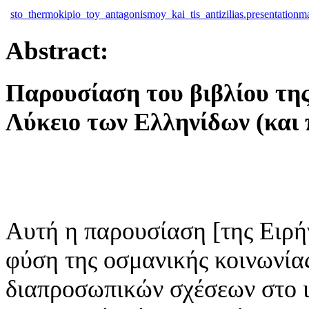
sto_thermokipio_toy_antagonismoy_kai_tis_antizilias.presentationm
Abstract:
Παρουσίαση του βιβλίου τη
Λύκειο των Ελληνίδων (και 
Αυτή η παρουσίαση [της Ειρή
φύση της οσμανικής κοινωνίας
διαπροσωπικών σχέσεων στο ι