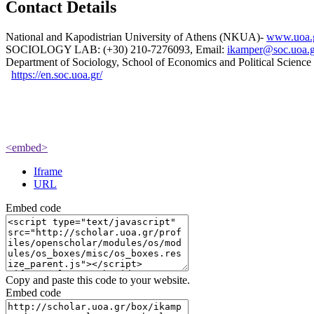
Contact Details
National and Kapodistrian University of Athens (NKUA)-
www.uoa.
SOCIOLOGY LAB: (+30) 210-7276093, Email:
ikamper@soc.uoa.g
Department of Sociology, School of Economics and Political Scien
https://en.soc.uoa.gr/
<embed>
Iframe
URL
Embed code
Copy and paste this code to your website.
Embed code