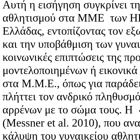
Αυτή η εισήγηση συγκρίνει τ
αθλητισμού στα MME των ΗΠΑ
Ελλάδας, εντοπίζοντας τον ε
και την υποβάθμιση των γυναικ
κοινωνικές επιπτώσεις της π
μοντελοποιημένων ή εικονικ
στα Μ.Μ.Ε., όπως για παράδε
πλήττει τον ανδρικό πληθυσμ
αρρένων με το σώμα τους. Η 
(Messner et al. 2010), που αν
κάλυψη του γυναικείου αθλητι