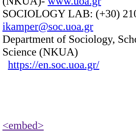
(NKUA)-
www.uoa.gr
SOCIOLOGY LAB: (+30) 210-
ikamper@soc.uoa.gr
Department of Sociology, Scho
Science (NKUA)
https://en.soc.uoa.gr/
<embed>