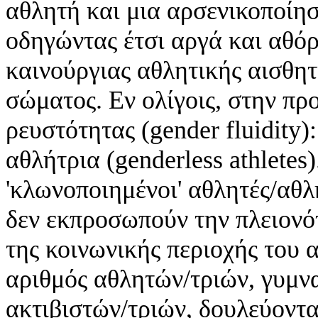
αθλητή και μια αρσενικοποίη
οδηγώντας έτσι αργά και αθ
καινούργιας αθλητικής αισθητ
σώματος. Εν ολίγοις, στην π
ρευστότητας (gender fluidity
αθλήτρια (genderless athletes
'κλωνοποιημένοι' αθλητές/αθ
δεν εκπροσωπούν την πλειονό
της κοινωνικής περιοχής του
αριθμός αθλητών/τριών, γυμν
ακτιβιστών/τριών, δουλεύοντ