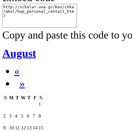
Copy and paste this code to yo
August
«
»
S
M
T
W
T
F
S
1
2
3
4
5
6
7
8
9
10
11
12
13
14
15