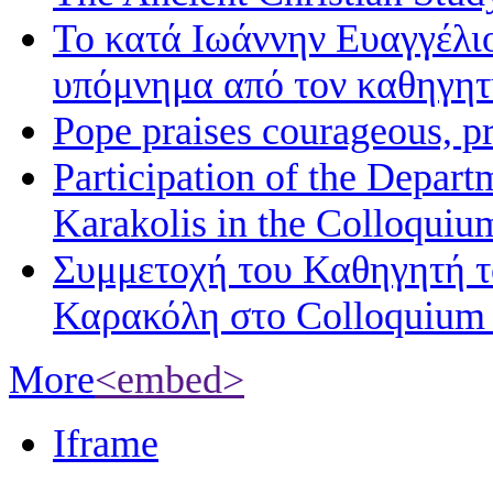
Το κατά Ιωάννην Ευαγγέλι
υπόμνημα από τον καθηγη
Pope praises courageous, p
Participation of the Depart
Karakolis in the Colloqui
Συμμετοχή του Καθηγητή 
Καρακόλη στο Colloquium
More
<embed>
Iframe