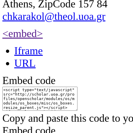
Athens, ZipCode 157 84
chkarakol@theol.uoa.gr
<embed>
Iframe
URL
Embed code
Copy and paste this code to yo
Embed code