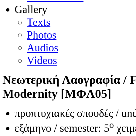
Gallery
Texts
Photos
Audios
Videos
Νεωτερική Λαογραφία / Fo
Modernity [ΜΦΛ05]
προπτυχιακές σπουδές / und
ο
εξάμηνο / semester: 5
χειμ