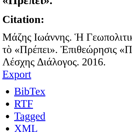
«Πρέπει».
Citation:
Μάζης Ιωάννης. Ἡ Γεωπολιτικ
τὸ «Πρέπει». Ἐπιθεώρησις «
Λέσχης ∆ιάλογος. 2016.
Export
BibTex
RTF
Tagged
XML