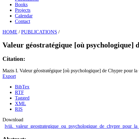
Books
Projects
Calendar
Contact
HOME
/
PUBLICATIONS
/
Valeur géostratégique [où psychologique] 
Citation:
Mazis I. Valeur géostratégique [où psychologique] de Chypre pour la
Export
BibTex
RTF
Tagged
XML
RIS
Download
lviii._valeur_geostrategique_ou_psychologique_de_chypre_pour_la