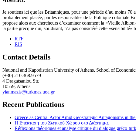
Abstract:
Je soutiens ici que les Britanniques, pour une période d’au moins 70 
probablement placée, par les responsables de la Politique coloniale Bri
propose alors aux chercheurs d’examiner comment la «Vieille Albion» 
la partie grecque qui, soi-disant, n’a pas considéré cette «sensibilité» 
RTF
RIS
Contact Details
National and Kapodistrian University of Athens, School of Economics
(+30) 210.368.9579
4 Dragatsaniou Str.
10559, Athens.
yianmazis@turkmas.uoa.gr
Recent Publications
Greece as Central Actor Amid Geostrategic Antagonisms in th
Η Επέκταση του Ζωτικού Χώρου στο Διάστημα.
Réflexions théoriques et analyse critique du dialogue gréco-turk 