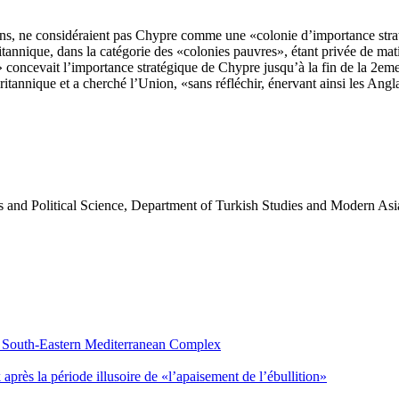
ans, ne considéraient pas Chypre comme une «colonie d’importance straté
tannique, dans la catégorie des «colonies pauvres», étant privée de matiè
concevait l’importance stratégique de Chypre jusqu’à la fin de la 2eme
britannique et a cherché l’Union, «sans réfléchir, énervant ainsi les Angla
 and Political Science, Department of Turkish Studies and Modern Asi
e South-Eastern Mediterranean Complex
après la période illusoire de «l’apaisement de l’ébullition»