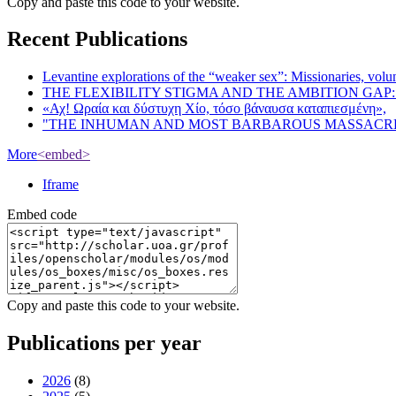
Copy and paste this code to your website.
Recent Publications
Levantine explorations of the “weaker sex”: Missionaries, volunt
THE FLEXIBILITY STIGMA AND THE AMBITION GAP
«Αχ! Ωραία και δύστυχη Χίο, τόσο βάναυσα καταπιεσμένη»,
"THE INHUMAN AND MOST BARBAROUS MASSACRE 
More
<embed>
Iframe
Embed code
Copy and paste this code to your website.
Publications per year
2026
(8)