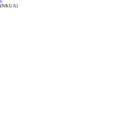
r
ce (NKUA)