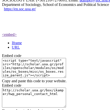
SOCIOLOGY LAB: (+30) 210-7276093, Email:
ikamper@soc.uoa.g
Department of Sociology, School of Economics and Political Scien
https://en.soc.uoa.gr/
<embed>
Iframe
URL
Embed code
Copy and paste this code to your website.
Embed code