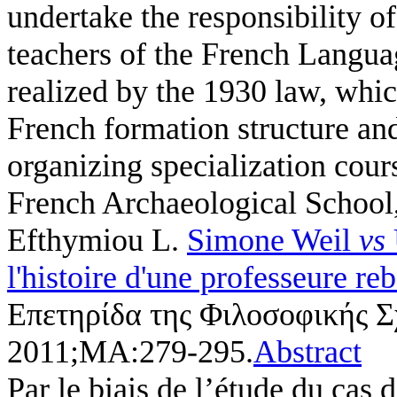
undertake the responsibility o
teachers of the French Languag
realized by the 1930 law, whic
French formation structure an
organizing specialization cour
French Archaeological School, 
Efthymiou L
.
Simone Weil
vs
l'histoire d'une professeure re
Επετηρίδα της Φιλοσοφικής Σ
2011;ΜΑ:279-295.
Abstract
Par le biais de l’étude du cas 