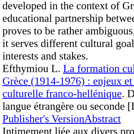
developed in the context of G
educational partnership betwe
proves to be rather ambiguous, 
it serves different cultural goa
interests and stakes.
Efthymiou L
.
La formation cul
Grèce (1914-1976) : enjeux et
culturelle franco-hellénique
. 
langue étrangère ou seconde [
Publisher's Version
Abstract
Intimement liée aux divers proj