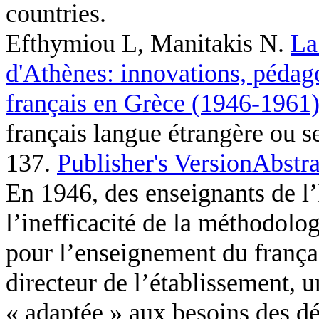
countries.
Efthymiou L, Manitakis N
.
La
d'Athènes: innovations, pédag
français en Grèce (1946-1961
français langue étrangère ou s
137.
Publisher's Version
Abstra
En 1946, des enseignants de l’I
l’inefficacité de la méthodolo
pour l’enseignement du françai
directeur de l’établissement, u
« adaptée » aux besoins des dé