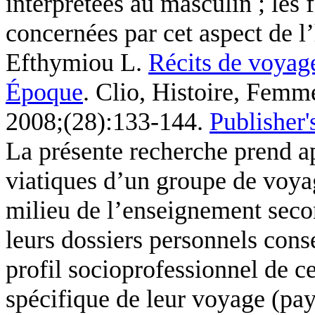
interprétées au masculin ; les
concernées par cet aspect de l’
Efthymiou L
.
Récits de voyage
Époque
. Clio, Histoire, Femme
2008;(28):133-144.
Publisher'
La présente recherche prend ap
viatiques d’un groupe de voya
milieu de l’enseignement secon
leurs dossiers personnels con
profil socioprofessionnel de 
spécifique de leur voyage (pay