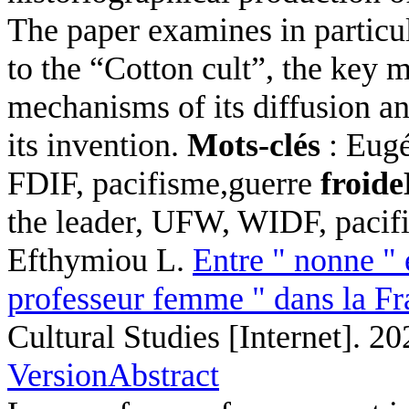
The paper examines in particul
to the “Cotton cult”, the key m
mechanisms of its diffusion an
its invention.
Mots-clés
: Eugé
FDIF, pacifisme,guerre
froide
the leader, UFW, WIDF, paci
Efthymiou L
.
Entre " nonne " 
professeur femme " dans la Fr
Cultural Studies [Internet]. 2
Version
Abstract