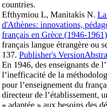
countries.
Efthymiou L, Manitakis N
.
La
d'Athènes: innovations, pédag
français en Grèce (1946-1961
français langue étrangère ou s
137.
Publisher's Version
Abstra
En 1946, des enseignants de l’I
l’inefficacité de la méthodolo
pour l’enseignement du françai
directeur de l’établissement, u
« adaptée » aux besoins des dé