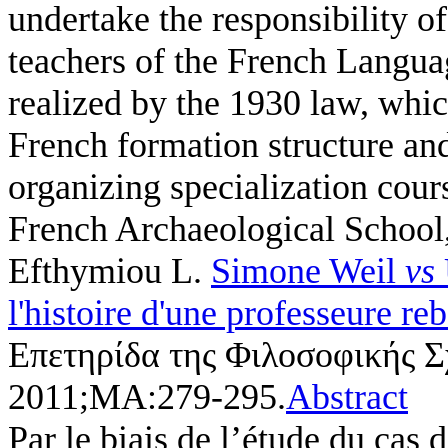
undertake the responsibility o
teachers of the French Languag
realized by the 1930 law, whic
French formation structure an
organizing specialization cour
French Archaeological School, 
Efthymiou L
.
Simone Weil
vs
l'histoire d'une professeure re
Επετηρίδα της Φιλοσοφικής Σ
2011;ΜΑ:279-295.
Abstract
Par le biais de l’étude du cas 