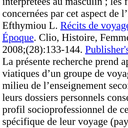
interprétées au masculin ; les
concernées par cet aspect de l’
Efthymiou L
.
Récits de voyage
Époque
. Clio, Histoire, Femme
2008;(28):133-144.
Publisher'
La présente recherche prend ap
viatiques d’un groupe de voya
milieu de l’enseignement secon
leurs dossiers personnels con
profil socioprofessionnel de 
spécifique de leur voyage (pay