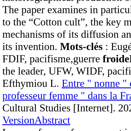
The paper examines in particul
to the “Cotton cult”, the key m
mechanisms of its diffusion an
its invention.
Mots-clés
: Eugé
FDIF, pacifisme,guerre
froide
the leader, UFW, WIDF, paci
Efthymiou L
.
Entre " nonne " 
professeur femme " dans la Fr
Cultural Studies [Internet]. 2
Version
Abstract