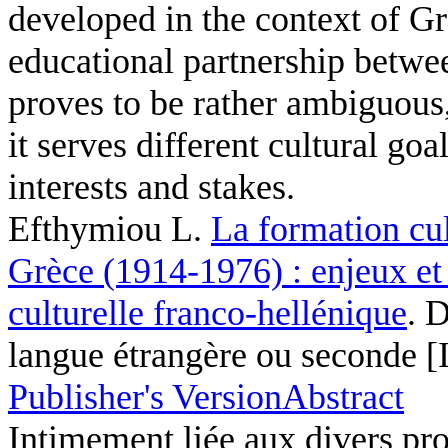
developed in the context of G
educational partnership betwe
proves to be rather ambiguous, 
it serves different cultural goa
interests and stakes.
Efthymiou L
.
La formation cul
Grèce (1914-1976) : enjeux et
culturelle franco-hellénique
. 
langue étrangère ou seconde [
Publisher's Version
Abstract
Intimement liée aux divers proj